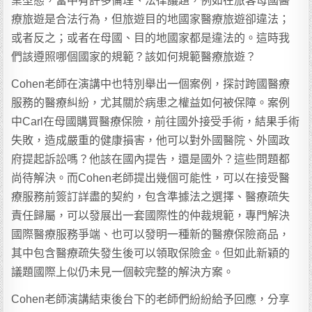
業型態，當中有許多倫理、法律議題，例如在旅客母國醫
療旅遊是合法行為，但旅遊目的地國家醫療旅遊卻違法；
或者反之；或者在母國、目的地國家都是違法的。這時我
們該遵照哪個國家的規範？該如何規範醫療旅遊？
Cohen老師在演講中也特別舉出一個案例，探討跨國醫療
服務的醫療糾紛，尤其關於病患之權益如何被保障。案例
中Carl在母國購買醫療保險，前往國外接受手術，結果手術
失敗，造成嚴重的健康損害，他可以對外國醫院、外國政
府提起訴訟嗎？他該在國內提告，還是國外？這些問題都
尚待解決。而Cohen老師提出幾個可能性，可以在接受醫
療服務前簽訂詳盡的契約，包含準據法之選擇、醫療疏失
責任歸屬，可以發展出一套國際性的仲裁規範，專門解決
國際醫療服務爭端、也可以發明一種新的醫療保險商品，
其中包含醫療疏失發生後可以領取保險金。但如此新穎的
議題國際上似仍未見一個較完整的解決方案。
Cohen老師演講結束後台下的老師們紛紛給予回應，分享