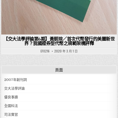
【交大法學評論第6期】黃朝琮／首次代幣發行的美麗新世
界？我國證券型代幣之規範架構評釋
EF0216
2020 年 3 月 1 日
頁面
2007年創刊詞
交大法學評論
優良事蹟
全國科法
司法實習