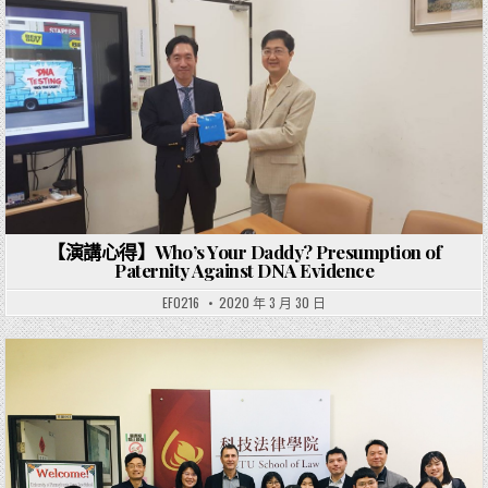
Posted in
【演講心得】Who’s Your Daddy? Presumption of
Paternity Against DNA Evidence
EF0216
2020 年 3 月 30 日
Posted in