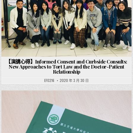
【演講心得】Informed Consent and Curbside Consults:
New Approaches to Tort Law and the Doctor-Patient
Relationship
EF0216
2020 年 3 月 30 日
Posted in