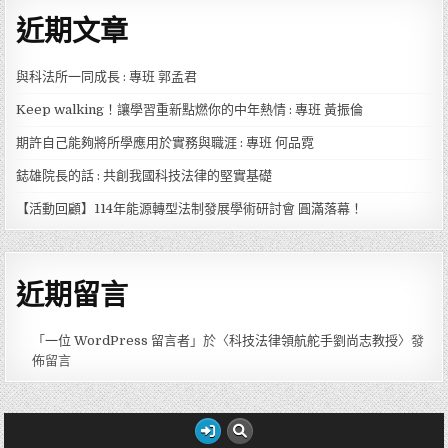
近期文章
與科法所一同成長 : 專班 郭孟君
Keep walking！讓學習重新點燃你的中年熱情 : 專班 黃振倫
期許自己能夠將所學應用於實務與職涯 : 專班 何品霓
鋕雄院長的話 : 共創我國科技法律的堅實基礎
【活動回顧】114年能源轉型法制發展學術研討會 圓滿落幕！
近期留言
「
一位 WordPress 留言者
」於〈
科技法律領航舵手劉尚志教授
〉發
佈留言