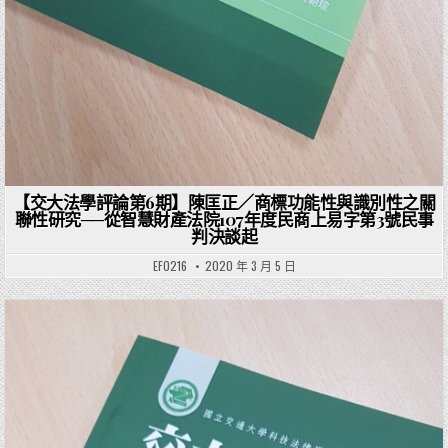
【交大法學評論第6期】陳匡正／商標功能性與識別性之關
聯性研究──從智慧財產法院107年度民商上易字第3號民事
判決談起
EF0216
2020 年 3 月 5 日
Posted in