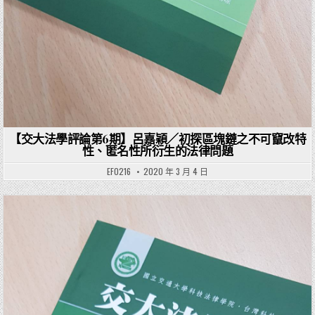
【交大法學評論第6期】呂嘉穎／初探區塊鏈之不可竄改特
性、匿名性所衍生的法律問題
EF0216
2020 年 3 月 4 日
Posted in