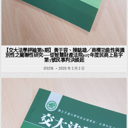
【交大法學評論第6期】黃于容、陳鋕雄／商標功能性與識
別性之關聯性研究──從智慧財產法院107年度民商上易字
第3號民事判決談起
EF0216
2020 年 3 月 3 日
Posted in