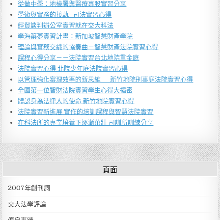
從做中學：地檢署與醫療專股實習分享
學術與實務的接軌─司法實習心得
經貿談判辦公室實習就在交大科法
學海築夢實習計畫：新加坡智慧財產學院
理論與實務交織的協奏曲－智慧財產法院實習心得
課程心得分享－－法院實習台北地院重金庭
法院實習心得 北院少年庭法院實習心得
以管理強化審理效率的新思維 新竹地院刑事庭法院實習心得
全國第一位智財法院實習學生心得大揭密
體認身為法律人的使命 新竹地院實習心得
法院實習新進展 實作的培訓課程與智慧法院實習
在科法所的專業培養下逐漸茁壯 司訓所訓練分享
頁面
2007年創刊詞
交大法學評論