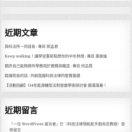
近期文章
與科法所一同成長 : 專班 郭孟君
Keep walking！讓學習重新點燃你的中年熱情 : 專班 黃振倫
期許自己能夠將所學應用於實務與職涯 : 專班 何品霓
鋕雄院長的話 : 共創我國科技法律的堅實基礎
【活動回顧】114年能源轉型法制發展學術研討會 圓滿落幕！
近期留言
「
一位 WordPress 留言者
」於〈
科技法律領航舵手劉尚志教授
〉發
佈留言