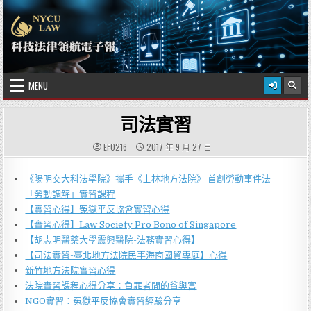
Skip to content
2026 年 8 月 8 日
國立陽明交通大學科技法律學院
MENU
司法實習
EF0216
2017 年 9 月 27 日
《陽明交大科法學院》攜手《士林地方法院》 首創勞動事件法
「勞動調解」實習課程
【實習心得】冤獄平反協會實習心得
【實習心得】Law Society Pro Bono of Singapore
【胡志明醫藥大學震興醫院-法務實習心得】
【司法實習-臺北地方法院民事海商國貿專庭】心得
新竹地方法院實習心得
法院實習課程心得分享：負罪者間的貧與富
NGO實習：冤獄平反協會實習經驗分享