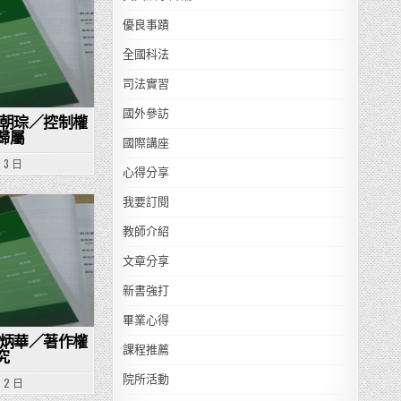
優良事蹟
全國科法
司法實習
國外參訪
黃朝琮／控制權
歸屬
國際講座
月 3 日
心得分享
我要訂閱
教師介紹
文章分享
新書強打
畢業心得
許炳華／著作權
課程推薦
究
院所活動
月 2 日