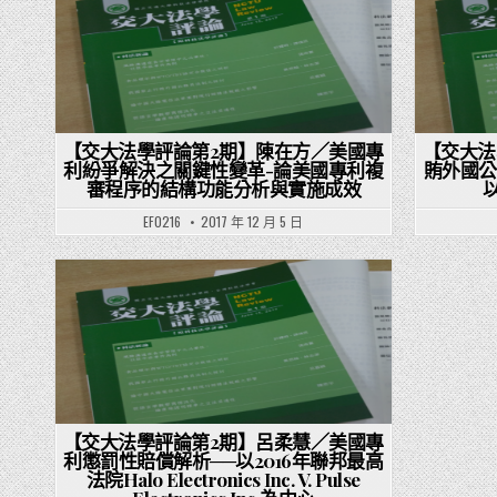
Posted in
P
【交大法學評論第2期】陳在方／美國專
【交大法
利紛爭解決之關鍵性變革-論美國專利複
賄外國公
審程序的結構功能分析與實施成效
EF0216
2017 年 12 月 5 日
Posted in
【交大法學評論第2期】呂柔慧／美國專
利懲罰性賠償解析──以2016年聯邦最高
法院Halo Electronics Inc. V. Pulse