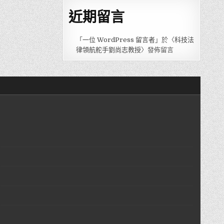
近期留言
「
一位 WordPress 留言者
」於〈
科技法
律領航舵手劉尚志教授
〉發佈留言