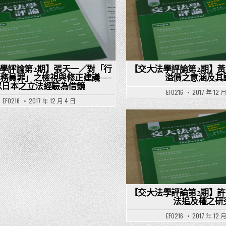
osted in
Posted in
學評論第2期】張天一／對「行
【交大法學評論第2期】
務員罪」之檢視與修正建議──
溢價之意涵及其
以日本之立法經驗為借鏡
EF0216
2017 年 12 
EF0216
2017 年 12 月 4 日
Posted in
【交大法學評論第2期】
法追及權之研
EF0216
2017 年 12 