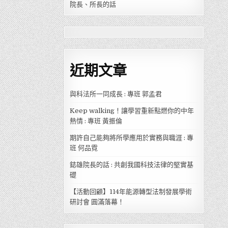
院長、所長的話
近期文章
與科法所一同成長 : 專班 郭孟君
Keep walking！讓學習重新點燃你的中年
熱情 : 專班 黃振倫
期許自己能夠將所學應用於實務與職涯 : 專
班 何品霓
鋕雄院長的話 : 共創我國科技法律的堅實基
礎
【活動回顧】114年能源轉型法制發展學術
研討會 圓滿落幕！