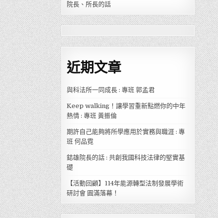
院長、所長的話
近期文章
與科法所一同成長 : 專班 郭孟君
Keep walking！讓學習重新點燃你的中年
熱情 : 專班 黃振倫
期許自己能夠將所學應用於實務與職涯 : 專
班 何品霓
鋕雄院長的話 : 共創我國科技法律的堅實基
礎
【活動回顧】114年能源轉型法制發展學術
研討會 圓滿落幕！