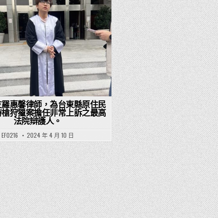
Posted in
友羅惠馨律師，為台東縣原住民
持槍狩獵案擔任非常上訴之最高
法院辯護人。
EF0216
2024 年 4 月 10 日