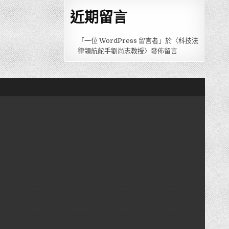
近期留言
「
一位 WordPress 留言者
」於〈
科技法
律領航舵手劉尚志教授
〉發佈留言