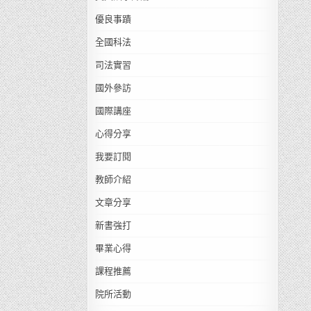
優良事蹟
全國科法
司法實習
國外參訪
國際講座
心得分享
我要訂閱
教師介紹
文章分享
新書強打
畢業心得
課程推薦
院所活動