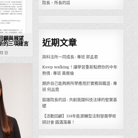
院長、所長的話
回顧與展望
近期文章
革新的三項建言
 12 日
與科法所一同成長 : 專班 郭孟君
Keep walking！讓學習重新點燃你的中年
熱情 : 專班 黃振倫
期許自己能夠將所學應用於實務與職涯 : 專
班 何品霓
鋕雄院長的話 : 共創我國科技法律的堅實基
礎
【活動回顧】114年能源轉型法制發展學術
研討會 圓滿落幕！