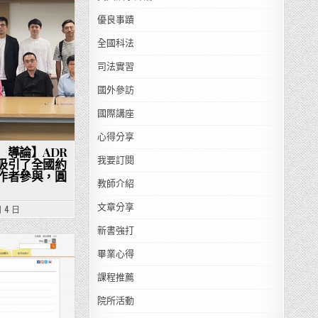
優良事蹟
全國科法
司法實習
國外參訪
國際講座
心得分享
）導論】ADR
我要訂閱
吸引了全國約
作者參與，圓
教師介紹
文章分享
月 4 日
新書強打
畢業心得
課程推薦
院所活動