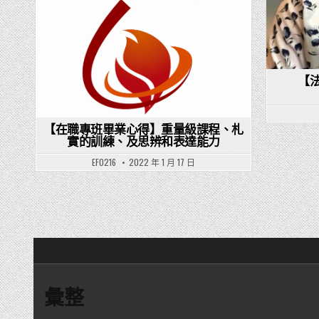
Posted in
【
【在職專班畢業心得】重量級課程、札
實的訓練、及思辨和表達能力
EF0216
2022 年 1 月 17 日
文章分頁
彙整