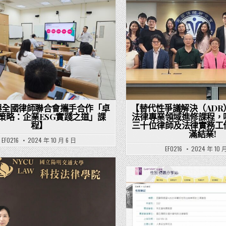
Posted in
Posted in
與全國律師聯合會攜手合作「卓
【替代性爭議解決（ADR
策略：企業ESG實踐之道」課
法律專業領域進修課程，
程】
三十位律師及法律實務工
滿結業!
EF0216
2024 年 10 月 6 日
EF0216
2024 年 10 
Posted in
Posted in