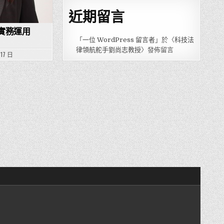
近期留言
實務運用
「
一位 WordPress 留言者
」於〈
科技法
律領航舵手劉尚志教授
〉發佈留言
 17 日