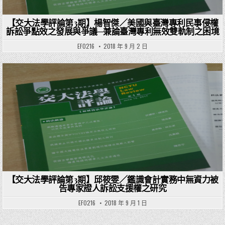
【交大法學評論第3期】楊智傑／美國與臺灣專利民事侵權
訴訟爭點效之發展與爭議─兼論臺灣專利無效雙軌制之困境
EF0216
2018 年 9 月 2 日
Posted in
【交大法學評論第3期】邱筱雯／鑑識會計實務中無資力被
告專家證人訴訟支援權之研究
EF0216
2018 年 9 月 1 日