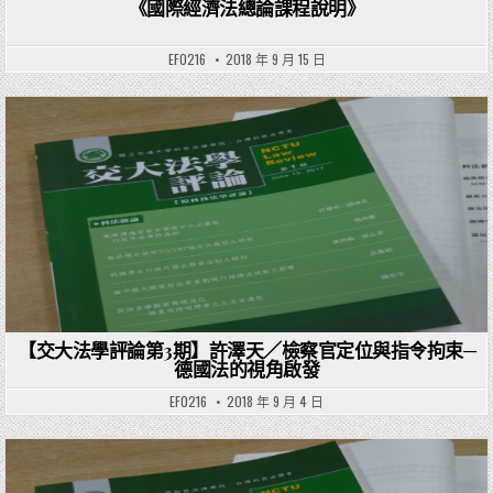
《國際經濟法總論課程說明》
EF0216
2018 年 9 月 15 日
Posted in
【交大法學評論第3期】許澤天／檢察官定位與指令拘束─
德國法的視角啟發
EF0216
2018 年 9 月 4 日
Posted in