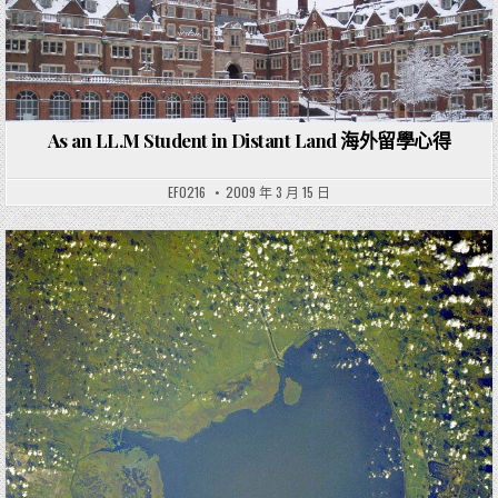
As an LL.M Student in Distant Land 海外留學心得
EF0216
2009 年 3 月 15 日
Posted in