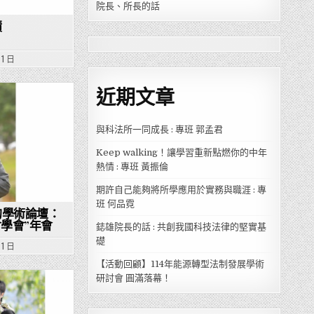
院長、所長的話
蹟
 1 日
近期文章
與科法所一同成長 : 專班 郭孟君
Keep walking！讓學習重新點燃你的中年
熱情 : 專班 黃振倫
期許自己能夠將所學應用於實務與職涯 : 專
班 何品霓
的學術論壇：
會學會”年會
鋕雄院長的話 : 共創我國科技法律的堅實基
礎
 1 日
【活動回顧】114年能源轉型法制發展學術
研討會 圓滿落幕！