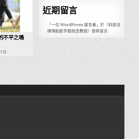
近期留言
「
一位 WordPress 留言者
」於〈
科技法
律領航舵手劉尚志教授
〉發佈留言
的不平之鳴
 1 日