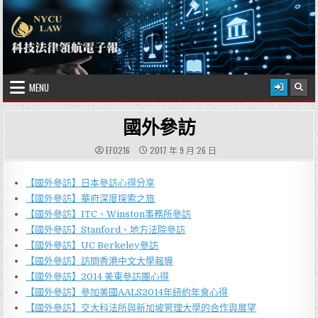
Skip to content
2026 年 8 月 8 日
國立陽明交通大學科技法律學院
MENU
國外參訪
EF0216
2017 年 9 月 26 日
【國外參訪】日本參訪心得分享
【國外參訪】華府深度探索之旅
【國外參訪】ITC、Winston事務所參訪
【國外參訪】Stanford、地方法院參訪
【國外參訪】UC Berkeley參訪
【國外參訪】訪問香港中文大學報導
【國外參訪】2014 美東參訪團心得
【國外參訪】參加美國AALS2014年紐約年會心得
【國外參訪】交大科法所與新加坡管理大學的合作與展望