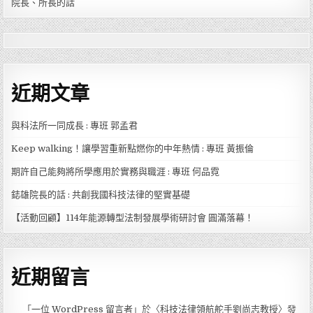
院長、所長的話
近期文章
與科法所一同成長 : 專班 郭孟君
Keep walking！讓學習重新點燃你的中年熱情 : 專班 黃振倫
期許自己能夠將所學應用於實務與職涯 : 專班 何品霓
鋕雄院長的話 : 共創我國科技法律的堅實基礎
【活動回顧】114年能源轉型法制發展學術研討會 圓滿落幕！
近期留言
「
一位 WordPress 留言者
」於〈
科技法律領航舵手劉尚志教授
〉發