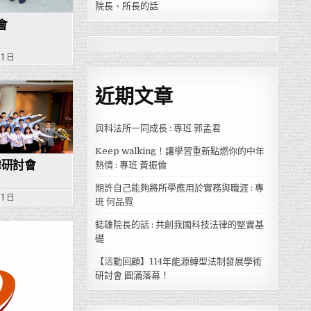
院長、所長的話
會
 1 日
近期文章
與科法所一同成長 : 專班 郭孟君
Keep walking！讓學習重新點燃你的中年
律研討會
熱情 : 專班 黃振倫
期許自己能夠將所學應用於實務與職涯 : 專
 1 日
班 何品霓
鋕雄院長的話 : 共創我國科技法律的堅實基
礎
【活動回顧】114年能源轉型法制發展學術
研討會 圓滿落幕！