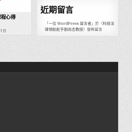
近期留言
課程心得
「
一位 WordPress 留言者
」於〈
科技法
律領航舵手劉尚志教授
〉發佈留言
 1 日