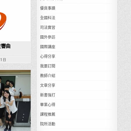
優良事蹟
全國科法
司法實習
國外參訪
交響曲
國際講座
心得分享
 1 日
我要訂閱
教師介紹
文章分享
新書強打
畢業心得
課程推薦
院所活動