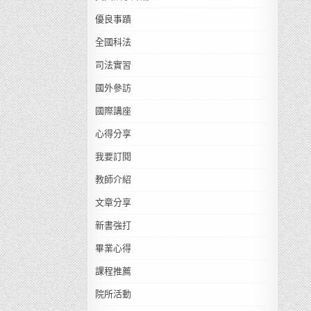
優良事蹟
全國科法
司法實習
國外參訪
國際講座
心得分享
我要訂閱
教師介紹
文章分享
新書強打
畢業心得
課程推薦
院所活動