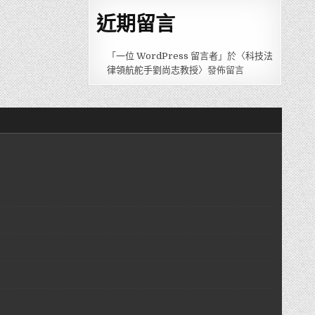
近期留言
「
一位 WordPress 留言者
」於〈
科技法
律領航舵手劉尚志教授
〉發佈留言