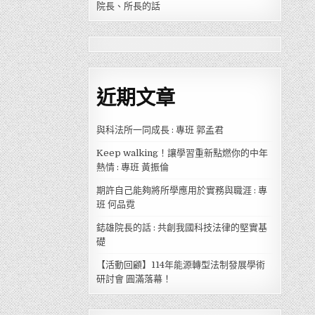
院長、所長的話
近期文章
與科法所一同成長 : 專班 郭孟君
Keep walking！讓學習重新點燃你的中年
熱情 : 專班 黃振倫
期許自己能夠將所學應用於實務與職涯 : 專
班 何品霓
鋕雄院長的話 : 共創我國科技法律的堅實基
礎
【活動回顧】114年能源轉型法制發展學術
研討會 圓滿落幕！