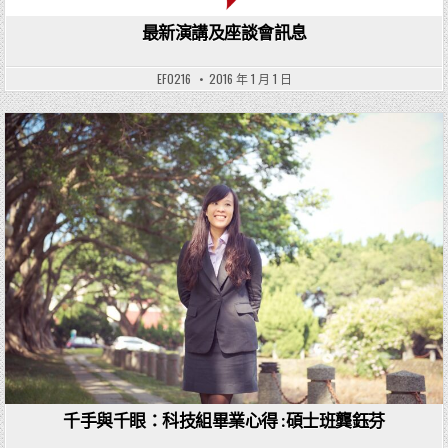
最新演講及座談會訊息
EF0216
2016 年 1 月 1 日
Posted in
千手與千眼：科技組畢業心得 :碩士班龔鈺芬