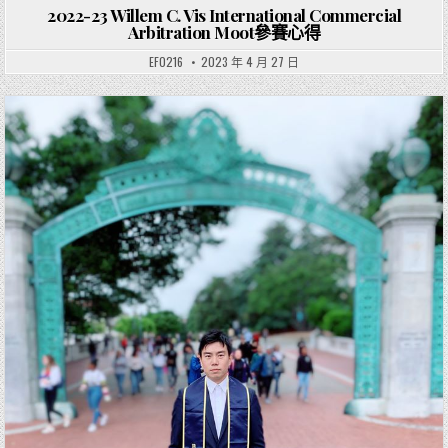
2022-23 Willem C. Vis International Commercial
Arbitration Moot參賽心得
EF0216
2023 年 4 月 27 日
Posted in