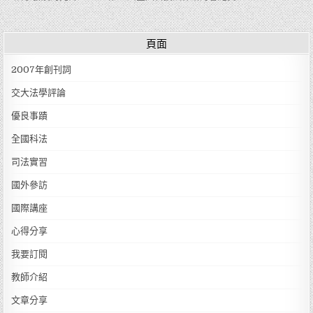
頁面
2007年創刊詞
交大法學評論
優良事蹟
全國科法
司法實習
國外參訪
國際講座
心得分享
我要訂閱
教師介紹
文章分享