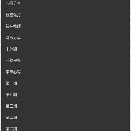
心得分享
新書強打
新進教師
時事分享
未分類
活動報導
畢業心得
第一期
第七期
第三期
第二期
第五期