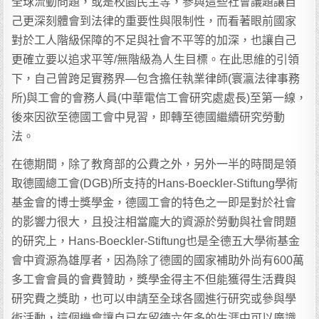
全球流動問題，或是校園民主等，參與這些社會議題讓自
己更深刻體會到法律的重要性與限制性，而看著眼前國家
對於工人階級保障的不足與社會不平等的加深，也讓自己
更確立要以追求平等/無階級為人生目標。在此思維的引領
下，自己曾跨足實務界—包含擔任執業律師(寰瀛法律事務
所)與工會的會務人員(中華電信工會研究處處長)至第一線，
後來因欲至德國工會中見習，即轉至德國繼續研究勞動
法。
在德期間，除了教育部的公費之外，另外一半的時間是領
取德國總工會(DGB)所支持的Hans-Boeckler-Stiftung學術
基金會的博士獎學金，德國工會的特色之一即是對於社會
的影響力很大，且投注相當龐大的資源於勞動與社會問題
的研究上，Hans-Boeckler-Stiftung也是全德五大學術基金
會中資源為雄厚者，因為除了德國的國家補助外尚有600萬
多工會會員的會費贊助，獎學金得主不但能獲得生活費與
研究費之獎助，也可以申請至全球各國進行研究或參與學
術活動，這個機會讓自已在留德六年多的生涯中可以廣識