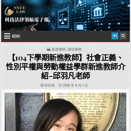
Skip to content
2026 年 8 月 8 日
國立陽明交通大學科技法律學院
MENU
POSTED IN
新進教師
,
課程推薦
【104下學期新進教師】社會正義、
性別平權與勞動權益學群新進教師介
紹–邱羽凡老師
AUTHOR:
PUBLISHED DATE:
EF0216
2016 年 4 月 1 日