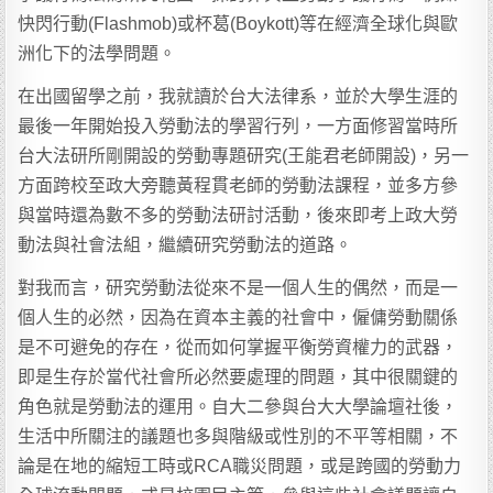
快閃行動(Flashmob)或杯葛(Boykott)等在經濟全球化與歐
洲化下的法學問題。
在出國留學之前，我就讀於台大法律系，並於大學生涯的
最後一年開始投入勞動法的學習行列，一方面修習當時所
台大法研所剛開設的勞動專題研究(王能君老師開設)，另一
方面跨校至政大旁聽黃程貫老師的勞動法課程，並多方參
與當時還為數不多的勞動法研討活動，後來即考上政大勞
動法與社會法組，繼續研究勞動法的道路。
對我而言，研究勞動法從來不是一個人生的偶然，而是一
個人生的必然，因為在資本主義的社會中，僱傭勞動關係
是不可避免的存在，從而如何掌握平衡勞資權力的武器，
即是生存於當代社會所必然要處理的問題，其中很關鍵的
角色就是勞動法的運用。自大二參與台大大學論壇社後，
生活中所關注的議題也多與階級或性別的不平等相關，不
論是在地的縮短工時或RCA職災問題，或是跨國的勞動力