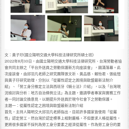
文：黃子玗(國立陽明交通大學科技法律研究所碩士班)
2022年8月10日，由國立陽明交通大學科技法律研究所、台灣勞動者協
會共同主辦之「平台外送員之勞動保護新方向座談會」，圓滿落幕。此
次座談會，由邱羽凡老師之研究團隊張文祈、黃品慈、賴怡君、張紘愷
與黃子玗研究助理，分別以「從屬性認定之困境與歐盟最新法制介
紹」、「勞工身分推定立法與西班牙《騎士法》介紹」，以及「台灣現
況檢討與分析：地方自治條例立法」為主題，邀請學者專家與實務工作
者一同討論交換意見，以期提升外送員於現今社會下之勞動保護。
主題一：從屬性認定之困境與歐盟最新法制介紹
首先，主持人陽明交大邱羽凡老師指出，目前許多國家皆使用「從屬
性」認定勞工，然台灣於認定標準上相對嚴格，不但要求人格從屬性，
更將很多國家不採列為勞工身分要素之經濟從屬性，作為勞工身分的要