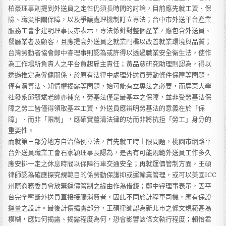
柏豪理事則提到外送員之定性仍須長時間的討論，目前應先就工資、保
險、職災相關保障，以及爭議處理機制訂立專法；台中市外送平台產業
服務工會李建明理事長亦表示，專法係針對整個產業，應包含外送員、
餐廳業者及顧客，且應提高外送員之就業門檻以改善就業環境與品質；
台灣勞動者協會鄭中睿理事則認為或許得以透過職業安全衛生法，使作
為工作場所負責人之平台負起雇主責任；黃品慈研究助理則認為，得以
透過推定為僱傭關係，於原有法律中處理外送員勞動條件保障等問題，
僅有演算法、知情權揭露等問題，始可能有立專法之必要，而屏東大學
社發系邱毓斌老師亦補充，勞基法僅是最基本之保障，並非受勞基法保
障之勞工皆僅得領取基本工資，外送員應辨明勞基法的意義在於「保
障」、而非「限制」，應確實釐清法律的功而非將抗拒「勞工」身分的
重要性。
而就第三部分地方自治條例立法，首先就工時上限問題，桃園市網路平
台外送員職業工會石家穎理事長認為，是否有可能規範外送員工作多久
應安排一定之休息時間以保障行車交通安全；再就運價管制方面，王碩
律師認為確應探究規範目的係勞動保護抑或運輸業管理，或可以美國ICC
州際商務委員會放棄運價管制之緣由作為借鏡；鄭中睿理事表示，因平
台完全壟斷外送員直接接觸消費者，因此不同於計程車司機，應有保證
運量之設計。最後計價揭露部分，王碩律師認為新北市之條文規範甚為
模糊，應如何揭露、揭露程度為何，恐會影響該條文執行程度；賴怡君