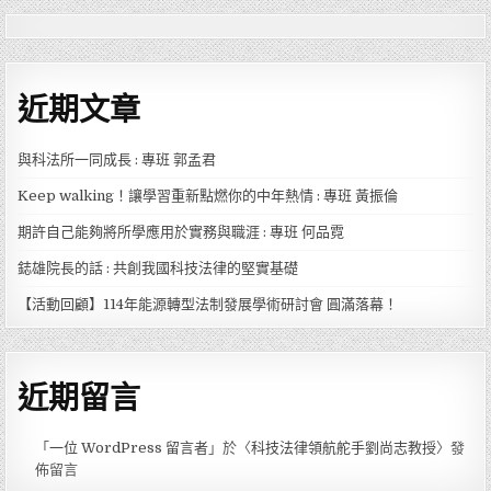
近期文章
與科法所一同成長 : 專班 郭孟君
Keep walking！讓學習重新點燃你的中年熱情 : 專班 黃振倫
期許自己能夠將所學應用於實務與職涯 : 專班 何品霓
鋕雄院長的話 : 共創我國科技法律的堅實基礎
【活動回顧】114年能源轉型法制發展學術研討會 圓滿落幕！
近期留言
「
一位 WordPress 留言者
」於〈
科技法律領航舵手劉尚志教授
〉發
佈留言