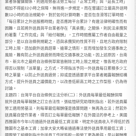
業者係僱傭關係，則適用勞基法勞工每日「正常工時」與「延長工時」
相加不得逾12小時之保障，無待進一步規定。而在嘗議訂立最高外送時
數12小時的自治規範中，對於如何計算時數、是否包含滑等訂單時間、
「每日累計之外送服務時間」是否應跨平台累計？有違法律明確性而有
困難，且若將外送員與平台業者存在「真承攬」之關係，則民法承攬契
約著重「工作完成」與「給付報酬」，工作時間應屬工作者自由裁量之
部分，是以自治條例規範之，恐與承攬契約性質不符，且地方政府限制
工時上限，恐加劇外送員趕車、搶單之情形，反而增加發生交通事故之
風險，難有防止外送員過勞而降低交通事故之功能。因上述原因，台南
市、新北市之最終自治條例草案皆刪除工時上限之規定，惟各地方政府
得否以限制「派單量」之方式，不得指派予同一外送員每日累積多少工
時之單量，以防止外送員過勞；抑或是透過要求平台業者揭露報酬結構
方式，提升外送員之議價能力，以改善低薪高工時之工作型態，仍為待
討論。
主題四：台灣平台自治條例立法分析(二)：外送員每單最低報酬保障
就外送員每單報酬之訂立合法性，張紘愷研究助理則指出，若外送員屬
勞工適用勞基法，則每單最低報酬僅是換算問題，無再為立法；然若外
送員屬自營作業者，得否訂立每單最低報酬？在外國法的參考上，美國
西雅圖市今年5月通過外送員最低工資法案，明定外送員收入不得低於西
雅圖市之基本工資；加拿大安大略省通過專法使外送員準用最低工資；
國際勞工組織則指出外送員工作狀態較一般勞工更為脆弱，是以報酬應