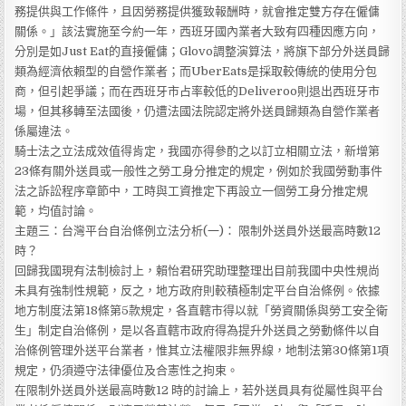
務提供與工作條件，且因勞務提供獲致報酬時，就會推定雙方存在僱傭
關係。」該法實施至今約一年，西班牙國內業者大致有四種因應方向，
分別是如Just Eat的直接僱傭；Glovo調整演算法，將旗下部分外送員歸
類為經濟依賴型的自營作業者；而UberEats是採取較傳統的使用分包
商，但引起爭議；而在西班牙市占率較低的Deliveroo則退出西班牙市
場，但其移轉至法國後，仍遭法國法院認定將外送員歸類為自營作業者
係屬違法。
騎士法之立法成效值得肯定，我國亦得參酌之以訂立相關立法，新增第
23條有關外送員或一般性之勞工身分推定的規定，例如於我國勞動事件
法之訴訟程序章節中，工時與工資推定下再設立一個勞工身分推定規
範，均值討論。
主題三：台灣平台自治條例立法分析(一)： 限制外送員外送最高時數12
時？
回歸我國現有法制檢討上，賴怡君研究助理整理出目前我國中央性規尚
未具有強制性規範，反之，地方政府則較積極制定平台自治條例。依據
地方制度法第18條第5款規定，各直轄市得以就「勞資關係與勞工安全衛
生」制定自治條例，是以各直轄市政府得為提升外送員之勞動條件以自
治條例管理外送平台業者，惟其立法權限非無界線，地制法第30條第1項
規定，仍須遵守法律優位及合憲性之拘束。
在限制外送員外送最高時數12 時的討論上，若外送員具有從屬性與平台