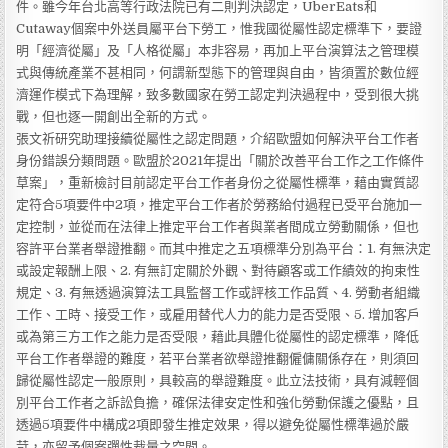
件。雖今年台北高等行政法院已有二則判決認定，UberEats和
Cutaway個案中外送員屬平台下勞工，惟我國從屬性認定標準下，要證
明「經濟從屬」及「人格從屬」本非容易，再加上平台演算法之管理模
式與傳統產業不甚相同，何謂新型態下的管理與自由，皆須置於數位經
濟運作模式下為理解，致多數國家在勞工認定判決過程中，受到很大挑
戰，但也逐一開創出全新的方式。
張文祈研究助理接續從屬性之認定問題，介紹歐盟如何解決平台工作者
身份錯誤分類問題。歐盟於2021年提出「關於改善平台工作之工作條件
草案」，重新檢討目前認定平台工作者身份之從屬性標準，藉由實質認
定符合5項要件中2項，推定平台工作者於勞務給付過程已受平台施加一
定控制，並從而在法律上推定平台工作者與業者間成立勞動關係，但也
容許平台業者舉證推翻。而其中推定之五項標準分別為平台：1. 有無決定
或設定報酬上限、2. 有無訂定關於外觀、對待顧客或工作績效的拘束性
規定、3. 有無透過演算法工具監督工作或評核工作品質、4. 勞動者組織
工作、工時、接受工作，或雇用替代人力的能力是否受限、5. 增加客戶
或為第三方工作之能力是否受限，藉此具體化從屬性的認定標準，降低
平台工作者舉證的難度，若平台業者欲舉證推翻僱傭關係存在，則須回
歸從屬性認定一般原則，具較高的舉證難度。此立法技術，具有減輕個
別平台工作者之訴訟負擔，確保法律安定性和強化勞動保護之優點，且
透過5項要件中構成2項即發生推定效果，得以避免從屬性標準過於嚴
苛，亦留予個案彈性裁量之空間。