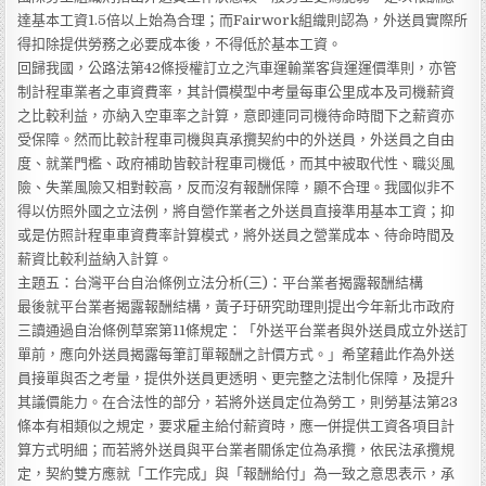
達基本工資1.5倍以上始為合理；而Fairwork組織則認為，外送員實際所
得扣除提供勞務之必要成本後，不得低於基本工資。
回歸我國，公路法第42條授權訂立之汽車運輸業客貨運運價準則，亦管
制計程車業者之車資費率，其計價模型中考量每車公里成本及司機薪資
之比較利益，亦納入空車率之計算，意即連同司機待命時間下之薪資亦
受保障。然而比較計程車司機與真承攬契約中的外送員，外送員之自由
度、就業門檻、政府補助皆較計程車司機低，而其中被取代性、職災風
險、失業風險又相對較高，反而沒有報酬保障，顯不合理。我國似非不
得以仿照外國之立法例，將自營作業者之外送員直接準用基本工資；抑
或是仿照計程車車資費率計算模式，將外送員之營業成本、待命時間及
薪資比較利益納入計算。
主題五：台灣平台自治條例立法分析(三)：平台業者揭露報酬結構
最後就平台業者揭露報酬結構，黃子玗研究助理則提出今年新北市政府
三讀通過自治條例草案第11條規定：「外送平台業者與外送員成立外送訂
單前，應向外送員揭露每筆訂單報酬之計價方式。」希望藉此作為外送
員接單與否之考量，提供外送員更透明、更完整之法制化保障，及提升
其議價能力。在合法性的部分，若將外送員定位為勞工，則勞基法第23
條本有相類似之規定，要求雇主給付薪資時，應一併提供工資各項目計
算方式明細；而若將外送員與平台業者關係定位為承攬，依民法承攬規
定，契約雙方應就「工作完成」與「報酬給付」為一致之意思表示，承