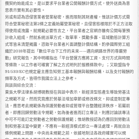
攬契約始能成立，是以要求平台業者公開報酬計價方式，使外送員為意
思表示實有其必要性。
另或有認為恐侵害業者營業秘密，進而限制其財產權，惟該計價方式需
符合營業秘密法第2條之定義始屬營業秘密，且侵害態樣限於不正方法取
得使用或洩露。就規範必要性言之，平台業者之官網亦雖有公開每筆預
計收入組成，然就系統派單方式、取單率、獎勵多寡、區域動態計算方
式等皆未清楚揭露，恐致平台業者片面調整計價結構。酌參國際勞工組
織於2018年提出「數位平台下工作的未來——邁向網路世界的尊嚴勞
動」研究報告，其中明確指出「平台營運方應將工資、支付方式與時間
等條款，以工作者可確實了解之方式明列於服務條款中」；又歐盟指令
91/533/EC也規定雇主應告知勞工基本報酬與報酬結構，以及支付報酬的
頻率及方式，皆得作我國立法上之參考。
與談與綜合交流：
東吳大學法律系胡博硯教授在與談中表示，新經濟型態產生導致勞基法
之規範不足，然而究竟應於勞基法增加章節或修改條文，抑或是制定專
法，應思考此規範係為保護勞動者抑或管理平台整體經濟秩序，若屬前
者，即應回歸勞動法令規範，如為後者進而訂立專法，則應討論該專法
中可不可能訂定勞動者之勞動保護規範；惟胡教授認為仍應回到勞動法
制和勞基法當中變更，不應有一新經濟模式即立一專法處理。再就自治
條例規範上問題，中央尚未規範之前，依據地制法各政府確實可以規