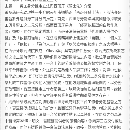
主題二：勞工身分推定立法與西班牙《騎士法》介紹
黃品慈研究助理進一步介紹去年甫通過的「西班牙騎士法」，該法亦是
重著於外送員勞工身分的推定。首先，西班牙勞動法與我國皆係採取勞
工與非勞工之二元分類，然而西班牙另有一「經濟依賴型的自營作業
者」類型，在勞工認定標準上，西班牙法律著重於「代表他人提供勞
務」及「依賴跟從屬」，在法院實務判斷上側重於「自願」、「個人工
作」、「依賴」、「為他人工作」與「以勞務換取報酬」之五大標準。
在西班牙最高法院做成「Glovo案」具有指標性意義，最高法院認為於當
前之後工業時代下，須與時俱進地理解從屬性之內涵，數位平台實屬外
送員所依賴之生產工具，平台上的評分系統也發揮監督控制之效用，是
以平台非僅係中介者，外送員乃是為他人品牌工作；另外，判決中也依
據早於1980年即已訂之西班法勞基法第8.1條關於勞工身分推定之規定，
舉凡該工作者係代表他人提供勞務，在他方組織與管理範圍內，以勞務
換取報酬，皆直接推定工作者是勞工，以解決從屬性被刻意隱瞞、證據
偏在性等問題，但亦同時容許平台業者舉證推翻從屬性之存在。
此則西班牙最高法院判決影響西班牙政府對於平台工作者勞動監管之方
向，更直接促成騎士法的訂定。雖西班牙已有勞基法第8.1條之勞工身分
推定的規定，然騎士法將平台勞動的特點予以具體化，在原有之勞基法
中新增第23條，明文「當服務提供者的服務內容，係向第三方交付或運
送商品，而他方透過數位平台演算法直接、間接、默示地管理、控制服