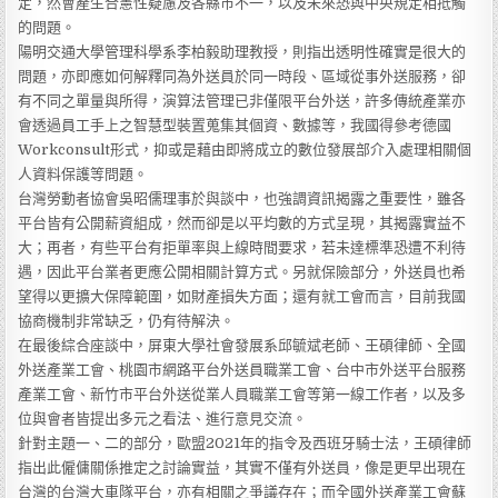
定，然會產生合憲性疑慮及各縣市不一，以及未來恐與中央規定相抵觸
的問題。
陽明交通大學管理科學系李柏毅助理教授，則指出透明性確實是很大的
問題，亦即應如何解釋同為外送員於同一時段、區域從事外送服務，卻
有不同之單量與所得，演算法管理已非僅限平台外送，許多傳統產業亦
會透過員工手上之智慧型裝置蒐集其個資、數據等，我國得參考德國
Workconsult形式，抑或是藉由即將成立的數位發展部介入處理相關個
人資料保護等問題。
台灣勞動者協會吳昭儒理事於與談中，也強調資訊揭露之重要性，雖各
平台皆有公開薪資組成，然而卻是以平均數的方式呈現，其揭露實益不
大；再者，有些平台有拒單率與上線時間要求，若未達標準恐遭不利待
遇，因此平台業者更應公開相關計算方式。另就保險部分，外送員也希
望得以更擴大保障範圍，如財產損失方面；還有就工會而言，目前我國
協商機制非常缺乏，仍有待解決。
在最後綜合座談中，屏東大學社會發展系邱毓斌老師、王碩律師、全國
外送產業工會、桃園市網路平台外送員職業工會、台中市外送平台服務
產業工會、新竹市平台外送從業人員職業工會等第一線工作者，以及多
位與會者皆提出多元之看法、進行意見交流。
針對主題一、二的部分，歐盟2021年的指令及西班牙騎士法，王碩律師
指出此僱傭關係推定之討論實益，其實不僅有外送員，像是更早出現在
台灣的台灣大車隊平台，亦有相關之爭議存在；而全國外送產業工會蘇