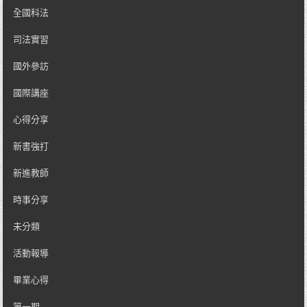
全國科法
司法實習
國外參訪
國際講座
心得分享
新書強打
新進教師
時事分享
未分類
活動報導
畢業心得
第一期