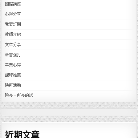
國際講座
心得分享
我要訂閱
教師介紹
文章分享
新書強打
畢業心得
課程推薦
院所活動
院長、所長的話
近期文章