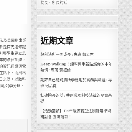
院長、所長的話
近期文章
法及美國刑事訴
於是首先選修證
引導學生建立思
與科法所一同成長 : 專班 郭孟君
年的法律訓練，
Keep walking！讓學習重新點燃你的中年
的資訊通訊與電
熱情 : 專班 黃振倫
在話下，而風格
日之間，以致科
期許自己能夠將所學應用於實務與職涯 : 專
班 何品霓
同步)學分班，
鋕雄院長的話 : 共創我國科技法律的堅實基
礎
【活動回顧】114年能源轉型法制發展學術
研討會 圓滿落幕！