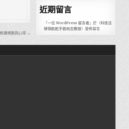
近期留言
「
一位 WordPress 留言者
」於〈
科技法
律領航舵手劉尚志教授
〉發佈留言
修課規劃與心得 →