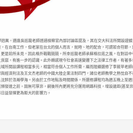
學迥異，適逢吳巡龍老師透過檢察官內部討論區提及，其在交大科法所開設證據
修，在台南工作，但老家在台北的個人而言，就時、地的配合，可謂若合符節，
，更是前所未見，因此格外戰戰兢兢，所幸巡龍老師承蘇格拉底之風，在對話中
之良窳，有進一步的認識。此外頗感現今社會高速變遷下之法律工作者，有著多
法域所開設課程相當多元，相當符合個人工作所需，繼而陸續選修了李筱苹老師
罪與經濟刑法及王文杰老師的中國大陸企業法制四門，諸位老師教學之熱忱自不
人沈醉於浩瀚學海。另由於工作地點及時間關係，所選修課程均為週五晚上至週
頻發達之前，固無可厚非，嗣後所內更將充分運用網路科技，增設遠距(甚至非
將日益發揮更為鉅大的影響力。