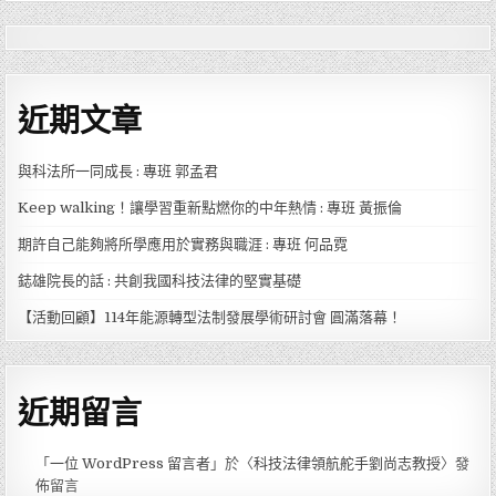
近期文章
與科法所一同成長 : 專班 郭孟君
Keep walking！讓學習重新點燃你的中年熱情 : 專班 黃振倫
期許自己能夠將所學應用於實務與職涯 : 專班 何品霓
鋕雄院長的話 : 共創我國科技法律的堅實基礎
【活動回顧】114年能源轉型法制發展學術研討會 圓滿落幕！
近期留言
「
一位 WordPress 留言者
」於〈
科技法律領航舵手劉尚志教授
〉發
佈留言