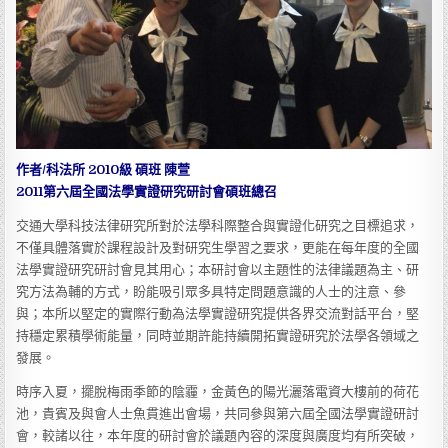
作者/科法所 2010級 碩班 陳萱
2011第六屆全國法學實證研究研討會碩班總召
交通大學科技法律研究所對於法學科際整合與實證化研究之目標追求，
不僅具體落實於課程設計及對研究生學習之要求，更能在每年度的全國
法學實證研究研討會見其用心；本研討會以主題性的法律議題為主、研
究方法為輔的方式，盼能吸引眾多具特定問題意識的人士的注意、參
與；本所以堅定的實際行動為法學實證研究提供各界交流對話平台，堅
持穩定累積學術能量，同時並期許能持續開拓實證研究於法學各領域之
發展。
時序入夏，擺脫梅雨季節的陰霾，金黃色的陽光灑落電資大樓前的荷花
池，貴賓及與會人士魚貫進出會場，共同參與第六屆全國法學實證研討
會，較諸以往，本年度的研討會於議題內容的深度與廣度均有所突破，