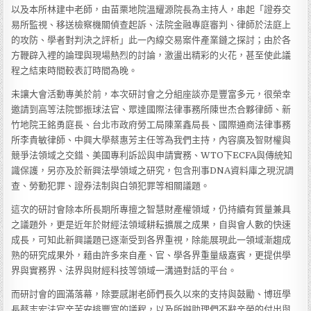
以及本所林建中老師，由苗栗地院溫耀源院長為主持人，串起「證券交
易所監視、移送檢察機關偵查起訴、法院金融專庭審判、律師於法庭上
的攻防、學者對判決之評析」此一內線交易案件產業鏈之探討；由於各
方鞭辟入裡的論理與現場熱烈的討論，激盪出精彩的火花，甚至使此議
程之結束時間較表訂時間為晚。
未讓大會活動專美於前，本次研討會之分組座談亦是豐富多元，很榮幸
邀請到高等法院鄧振球法官、眾達國際法律事務所陳世杰合夥律師、新
竹地院王銘勇庭長、台北市政府勞工局陳業鑫局長、國際通商法律事務
所李貴敏律師、中興大學蔡惠芳主任等為我們主持，內容廣及智財權與
競爭法領域之交錯、美國專利訴訟與申請實務、WTO下ECFA與傳統知
識保護，另亦及於新興法學領域之研究，包含刑事DNA資料庫之現況調
查、勞動犯罪、證券法制與白領犯罪等相關議題。
這次的研討會除本所長期所專擅之智慧財產權領域，仍持續有質量兼具
之議題外，更是近年於財經法領域耕耘擴展之成果，自與會人數的快速
成長，可知此新興議題已逐漸受到各界重視，除能展現此一領域漸趨成
熟的研究成果外，藉由許多來自產、官、學各界重量級嘉賓，更提供學
界與實務界、法界與財經科技等領域一溝通對話的平台。
而研討會的圓滿落幕，除要感謝老師們長久以來的支持與鼓勵、博班學
長蔡志宏法官辛苦安排豐富的議程，以及所辦助理們不辭辛勞的付出與