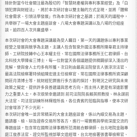
除針對當今社會關注最為殷切的「智慧財產權與專利事業經營」及「白
領犯罪與財經法」，將於本次研討會以雙主軸的方式呈現，並將「體察
社會需求、引領法學發展」作為本次研討會之基調；於兩天的議程中，
共舉辦了一場大會主題座談會、八場大會專題演講以及八場的分組座
談，逾四百人次共襄盛舉。
本次研討會的大會專題演講最為受人矚目，第一天的講題係以專利事業
經營之發展與競爭為主題，主講人包含智泉外國法事務所陳韋君主持律
師、工研院技轉中心王本耀主任、常在國際法律事務所王仁君律師、台
北科技大學陳省三博士，每一位對當天各個議題提供精闢卻深入淺出的
見解，使與會人士均多有所獲。次日則由最高法院發言人張淳淙法官、
最高法院檢察署特偵組陳宏達主任檢察官、常在國際法律事務所資深顧
問莊月清博士等，就財經犯罪進行多方面的探討，對現況之研究與未來
政策之擬定，提供許多良善建議與思考方向。而主持人更是有深遠影響
力之重要人士，本次很榮幸邀請到 前司法院院長賴英照教授、林永謀前
大法官、司法官訓練所林輝煌所長，各位貴賓的蒞臨與指導，使本次研
討會增添了不少光彩。
本次研討會唯一並非常精采的大會主題座談會，係以內線交易為主題，
邀請審、檢、辯及證券交易所等各方，進行一場實務與學術深度交流的
專題座談，包含常在國際法律事務所范清銘合夥律師、台北地院金融專
庭江俊彥法官、證交所監視部華文逵經理、台北地檢署張書華檢察官、