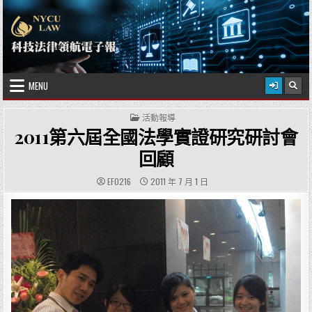
Skip to content
2026 年 8 月 9 日
國立陽明交通大學科技法律學院
MENU
POSTED IN
活動報導
2011第六屆全國法學實證研究研討會
回顧
AUTHOR:
PUBLISHED DATE:
EF0216
2011 年 7 月 1 日