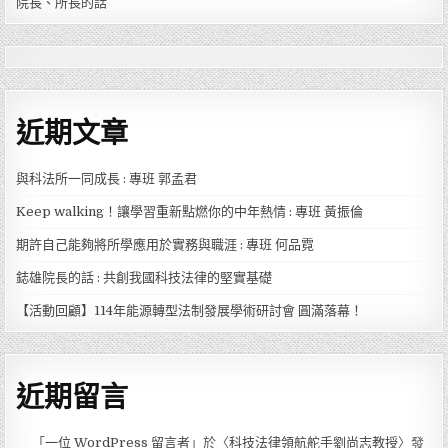
院長、所長的話
近期文章
與科法所一同成長 : 專班 郭孟君
Keep walking！讓學習重新點燃你的中年熱情 : 專班 黃振倫
期許自己能夠將所學應用於實務與職涯 : 專班 何品霓
鋕雄院長的話 : 共創我國科技法律的堅實基礎
【活動回顧】114年能源轉型法制發展學術研討會 圓滿落幕！
近期留言
「
一位 WordPress 留言者
」於〈
科技法律領航舵手劉尚志教授
〉發