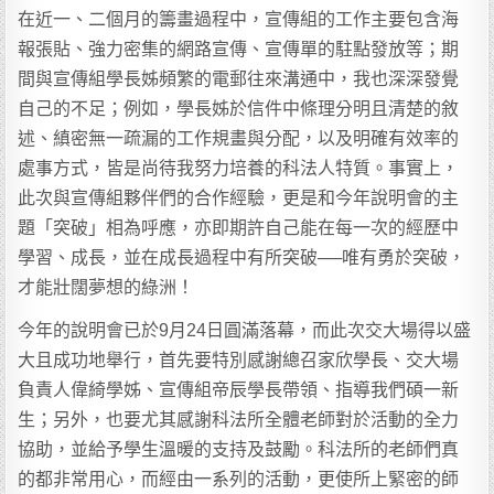
在近一、二個月的籌畫過程中，宣傳組的工作主要包含海
報張貼、強力密集的網路宣傳、宣傳單的駐點發放等；期
間與宣傳組學長姊頻繁的電郵往來溝通中，我也深深發覺
自己的不足；例如，學長姊於信件中條理分明且清楚的敘
述、縝密無一疏漏的工作規畫與分配，以及明確有效率的
處事方式，皆是尚待我努力培養的科法人特質。事實上，
此次與宣傳組夥伴們的合作經驗，更是和今年說明會的主
題「突破」相為呼應，亦即期許自己能在每一次的經歷中
學習、成長，並在成長過程中有所突破──唯有勇於突破，
才能壯闊夢想的綠洲！
今年的說明會已於9月24日圓滿落幕，而此次交大場得以盛
大且成功地舉行，首先要特別感謝總召家欣學長、交大場
負責人偉綺學姊、宣傳組帝辰學長帶領、指導我們碩一新
生；另外，也要尤其感謝科法所全體老師對於活動的全力
協助，並給予學生溫暖的支持及鼓勵。科法所的老師們真
的都非常用心，而經由一系列的活動，更使所上緊密的師