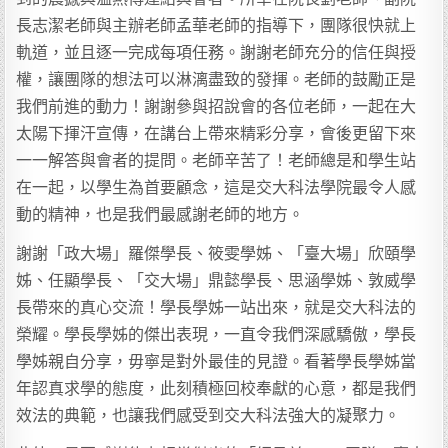
長志潔老師與主辦老師孟華老師的指導下，團隊很快就上
軌道，並且逐一完成每項任務。謝謝老師充分的信任與授
權，讓團隊的想法可以淋漓盡致的發揮。老師的鼓勵正是
我們前進的動力！謝謝參與招說會的各位老師，一起在大
太陽下揮汗宣傳，在講台上帶來精彩分享，會後更留下來
一一解答與會者的提問。老師辛苦了！老師總是和學生站
在一起，以學生為首要顧念，這是交大科法學院最令人感
動的精神，也是我們最感謝老師的地方。
謝謝「政大場」羅傑學長、筱雯學姊、「臺大場」欣頤學
姊、任顯學長、「交大場」鼎懿學長、思涵學姊、敦威學
長帶來的真心交流！學長學姊一站出來，就是交大科法的
榮耀。學長學姊的傑出表現，一直令我們深感驕傲，學長
學姊親自分享，毋寧是對外最佳的見證。看著學長學姊當
年認真求學的態度，此刻積極回校奉獻的心意，都是我們
效法的典範，也讓我們感受到交大科法強大的凝聚力。