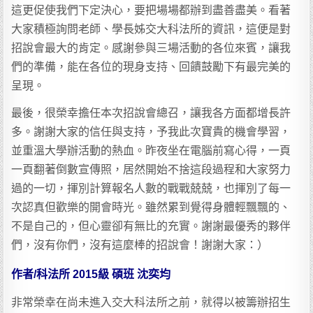
這更促使我們下定決心，要把場場都辦到盡善盡美。看著
大家積極詢問老師、學長姊交大科法所的資訊，這便是對
招說會最大的肯定。感謝參與三場活動的各位來賓，讓我
們的準備，能在各位的現身支持、回饋鼓勵下有最完美的
呈現。
最後，很榮幸擔任本次招說會總召，讓我各方面都增長許
多。謝謝大家的信任與支持，予我此次寶貴的機會學習，
並重溫大學辦活動的熱血。昨夜坐在電腦前寫心得，一頁
一頁翻著倒數宣傳照，居然開始不捨這段過程和大家努力
過的一切，揮別計算報名人數的戰戰兢兢，也揮別了每一
次認真但歡樂的開會時光。雖然累到覺得身體輕飄飄的、
不是自己的，但心靈卻有無比的充實。謝謝最優秀的夥伴
們，沒有你們，沒有這麼棒的招說會！謝謝大家：）
作者/科法所 2015級 碩班 沈奕均
非常榮幸在尚未進入交大科法所之前，就得以被籌辦招生