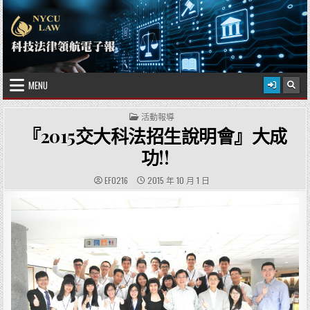
Skip to content
2026 年 8 月 8 日
國立陽明交通大學科技法律學院
MENU
POSTED IN
活動報導
『2015交大科法招生說明會』大成
功!!
AUTHOR:
PUBLISHED DATE:
EF0216
2015 年 10 月 1 日