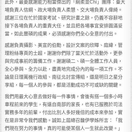
此外，最要感謝能力相當傑出的「綱柔並Chi」團隊：臺大
場負責人信綱、政大場負責人柔慧、交大場負責人偉綺。
感謝三位在忙於國家考試、研究計畫之餘，仍義不容辭地
接下各場負責人的重責大任，並且把各場事宜安排圓滿妥
當，如此豐碩的成果，必須感謝你們全心全意的付出。
感謝負責攝影、美宣的伯勳，設計文案的欣曄、庭緯，管
理粉絲專頁的士超，謝謝你們除了當天忙於活動外，更參
與完成事前的籌備工作。謝謝碩二、碩一全體工作人員，
全心參與、全力以赴，盡責地完成分內的每一項工作。不
論是日理萬機行政組、南征北討宣傳組，還是明日之星分
享組，每一個人的參與，都是活動成功不可或缺的關鍵。
我們用最大心意去做好每一件事情，會後有搭一個多小時
車程前來的學生，有遠自南部的家長，也有已服務於司法
實務多年的前輩，付出比別人多好幾倍的成本來參加，實
在是非常令我們感動。誠如上屆總召馥伊學姊所言：「我
們現在努力的事情，真的可能使某個人一生就此改變。」