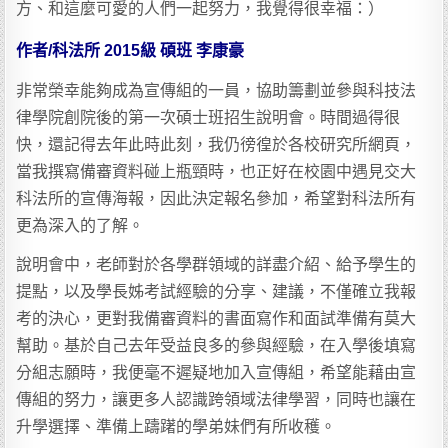
方、和這麼可愛的人們一起努力，我覺得很幸福：）
作者/科法所 2015級 碩班 李康豪
非常榮幸能夠成為宣傳組的一員，協助籌劃並參與科技法
律學院創院後的第一次碩士班招生說明會。時間過得很
快，還記得去年此時此刻，我仍徬徨於各校研究所網頁，
當我撰寫備審資料碰上瓶頸時，也正好在校園中遇見交大
科法所的宣傳海報，因此決定報名參加，希望對科法所有
更為深入的了解。
說明會中，老師對於各學群領域的詳盡介紹、給予學生的
提點，以及學長姊考試經驗的分享、建議，不僅確立我報
考的決心，更對我備審資料的書面寫作和面試準備有莫大
幫助。基於自己去年受益良多的參與經驗，在入學後填寫
分組志願時，我便毫不遲疑地加入宣傳組，希望能藉由宣
傳組的努力，讓更多人認識跨領域法律學習，同時也讓在
升學選擇、準備上躊躇的學弟妹們有所收穫。