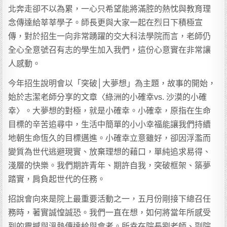
北奔走卻不以為累，一心只希望能將滿腔的熱忱與教育理
念傳達給莘莘學子。師長更與大家一起在烈日下積極宣
傳，對於招生一向非常踴躍的交大科法學院而言，老師仍
全心全意號召有志的學生加入我們，這份心意實在非常讓
人感動。
今年招生說明會以「突破│大夢想」為主題，故事的開始，
始於志潔老師分享的文章〈綠洲的小確幸vs. 沙漠的小確
幸〉。大夢想的對極，就是小確幸。小確幸，原指在生命
目標的辛苦追尋中，生活中簡單的小小幸福能讓我們持續
地朝生命恆久的目標邁進。小確幸立意雖好，卻因浮濫而
變質為世代逃避現實、放棄理想的藉口，單純追求易得、
淺層的快樂。我們期許青年、期許自我，突破框架、築夢
踏實，肩負起世代的任務。
招說會向來是院上最重要活動之一，五月份剛接下總召任
務時，著實誠惶誠恐。我們一直在想，如何將當年所感受
到的震撼與溫熱傳達給與會者。所幸在院長劉老師、副院