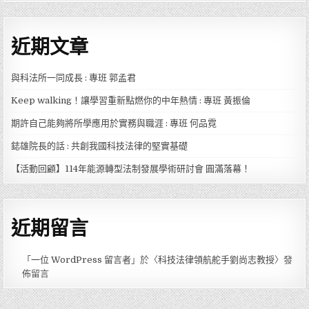
近期文章
與科法所一同成長 : 專班 郭孟君
Keep walking！讓學習重新點燃你的中年熱情 : 專班 黃振倫
期許自己能夠將所學應用於實務與職涯 : 專班 何品霓
鋕雄院長的話 : 共創我國科技法律的堅實基礎
【活動回顧】114年能源轉型法制發展學術研討會 圓滿落幕！
近期留言
「
一位 WordPress 留言者
」於〈
科技法律領航舵手劉尚志教授
〉發
佈留言