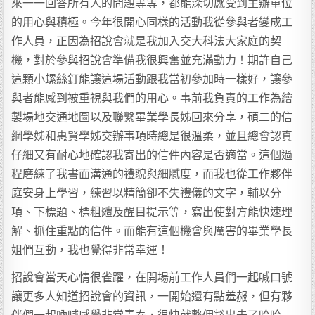
來一一回答所有人的問題等等，都能深切感受到主辦單位
的用心與積極。今年很開心同樣的活動我從參與者變成工
作人員，正因為招說會就是我加入交大科法大家庭的契
機，對於參與招說會準備我很興奮並充滿動力！期許自己
這顆小螺絲釘能讓這場活動跟我當初參加時一樣好，讓參
與者能感到被重視與我們的用心。事前我負責的工作為繪
製場地交通地圖以及聯繫畢業學長姊回來分享，碩二的信
綱學姊和惠賢學姊交辦事項時總是很溫柔，並且總會認真
仔細又有耐心地確認我寄出的信件內容是否適當。這個過
程磨練了我書面溝通的禮貌與細膩度，而我也從工作夥伴
庭安身上學習，練習以精簡卻不失禮儀的文字，輔以分
項、下標題、標粗體及醒目提示等，寫出使對方能快速理
解、抓住重點的信件。而能有這個機會與厲害的畢業學長
姐們互動，我也覺得非常幸運！
招說會當天心情很雀躍，在開場前工作人員們一起喊口號
讓更多人知道招說會的資訊，一開始還有點羞赧，但有夥