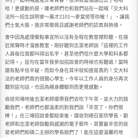
伴們一起吶喊感覺非常青春，很快就整個豁出去了哈哈
哈！更感動的是，連老師們也和我們站在一起喊「交大科
法所～招生說明會～萬才2101～麥當勞等你喔！」，讓我
們士氣大振，我非常敬佩且感謝老師們的認真與熱情。
會中因為處理餐點事宜所以沒有全程在教室裡聆聽，在接
近尾聲時才溜進教室，剛好聽到志潔老師說「這裡的工作
人員每位我都叫得出名字，甚至他們唸什麼大學和科系都
記得。」這句在當年我參加招說會的時候也有聽過！當時
還有點半信半疑，而如今身在其中就知道是真的！交大科
法的老師們真的很關心學生，今年以工作人員的身分再次
聽到這句話，也因為親身體驗到而更覺感動。
收拾完場地後志潔老師還帶我們去吃下午茶，並大力的鼓
勵我們，老師們也都溫柔的對我們說「辛苦了，你們很
棒！」在三場招說會都結束後，還收到總召家欣學長、劉
老師和志潔老師鼓勵與感謝的電子郵件，其實最辛苦的就
是老師們和碩二主辦的學長姐們了！能在這麼溫馨的地