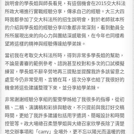
說明會的學長姐與師長看見，有這個機會在2015交大科法
所政大場進行實戰經驗分享，傳承自己的經驗。大三大四
時我都參加了交大科法所的招生說明會，對於老師就本所
的介紹與學長姐的經驗分享印象都非常深刻，看到動員全
所所展現出來的向心力與團結深感敬佩，在今年也同樣希
望將這樣的精神與經驗傳達給學弟妹。
當初我在考取交大科法所時，得到非常多學長姐的幫助，
不論是書審的範例參考、諮詢甚至校對和多次的口試模擬
練習，學長姐不辭辛勞地再三提點並提醒我許多該留意之
處至今仍非常受用、言猶在耳，這次分享也給了我很好的
機會將這些建議整理下來，並分享給學弟妹。
非常謝謝經驗分享組的聖雯學姊給了我很多的指導，從初
稿、二稿、演講稿和彩排與驗收，不只提前與我訂好交稿
時間，更給了我許多建議包括用字遣詞、簡報設計和時間
控管等。政大場總召柔慧學姐與大總召家欣學長除了清楚
地交辦事項和「carry」全場外，更不忘以陽光而溫暖的微