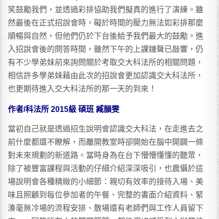
笑鼓勵我們，並透過彩排協助我們擬真的進行了演練。雖
然最後在正式招說會時，礙於時間的壓力無法如彩排那麼
順暢與自然，但他們仍於下台後給予我們最大的鼓勵。進
入招說會後的問答時間，雖然下午的上課鐘聲已敲響，仍
有不少學弟妹前來詢問關於考取交大科法所的相關問題，
相信許多學弟妹藉由此次的招說會更加認識交大科法所，
也更期待進入交大科法所的那一天的到來！
作者/科法所 2015級 碩班 臧韻雯
當初自己就是透過招生說明會認識交大科法，在走進去之
前什麼都還不瞭解，而離開教室時卻開始在腦中開闢一條
對未來規劃的新道路。當時身為在台下懵懵懂懂的聽眾，
除了被豐富課程與活動的仔細介紹深深吸引，也震懾於這
場說明會各種精緻的小細節：親切有效率的接待入場、美
味且照顧到每位參加者的午餐、完整的書面介紹資料、緊
湊毫無冷場的流程安排、散場還有老師們與工作人員留下