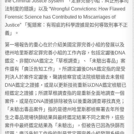
the Criminal Justice System” 「定罪完善小組：糾正刑事司
法制度的錯誤」以及 “Wrongful Convictions: How Flawed
Forensic Science has Contributed to Miscarriages of
Justice” 「冤錯案：有瑕疵的科學證據是如何導致刑事不正
義」。
第一場報告的重心在於介紹美國定罪完善小組的發展以及
德州哈里斯郡定罪完善小組的工作內容，包括定讞後DNA
鑑定、非關DNA鑑定之「草根調查」、「未驗出毒品」案
件還有「廣泛告知工作」。所謂定讞後DNA鑑定指的是受
判決人於案件定讞後，聲請檢察官或法院檢驗過去未曾經
DNA鑑定之證據，或是以更新技術重新以DNA鑑定檢驗已
經鑑定之證據；所謂草根調查指的是重新全面地調查一個
案件，或是在DNA證據排除被告以後重啟調查尋找真兇；
「未驗出毒品案件」指的是德州哈里斯郡檢察署去年所發
生之毒品現場快篩結果與最終鑑定結果不同之案件，這些
案件中最終鑑定結果為「未驗出」，但被告已因為快篩而
認罪；廣泛告知工作指的則是當定罪完善小組發現系統中