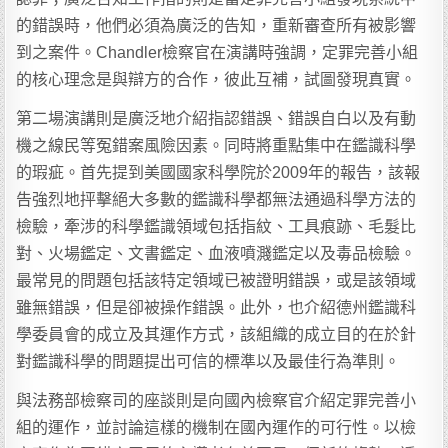
的錯誤時，他們必須為廣泛的告知，重新審查所有被影響
到之案件。Chandler檢察官在演講時強調，定罪完善小組
的核心理念是與辯方的合作，彼此互補，試圖發現真實。
第二場演講則是廣泛地介紹指認錯誤、錯誤自白以及有動
機之線民等冤錯案風險因素。同時將重點集中在鑑識科學
的瑕疵。首先提到美國國家科學院於2009年的報告，該報
告強烈地抨擊絕大多數的鑑識科學都無法通過科學方法的
檢驗，牽涉的科學鑑識領域包括指紋、工具痕跡、毛髮比
對、火場鑑定、文書鑑定、血液噴濺鑑定以及毒品檢驗。
最常見的問題包括該特定領域已被證明錯誤，或是該領域
雖無錯誤，但是卻被操作錯誤。此外，也介紹德州鑑識科
學委員會的成立及其運作方式，該組織的成立目的在於針
對鑑識科學的問題提出可信的標準以及最佳行為準則。
與法務部檢察司的座談則是向國內檢察官介紹定罪完善小
組的運作，並討論這樣的機制在國內運作的可行性。以檢