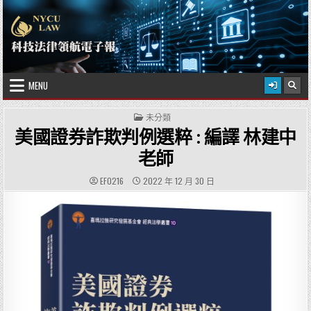
Skip to content
2026 年 8 月 7 日
國立陽明交通大學科技法律學院
MENU
POSTED IN
未分類
美國證券詐欺判例選粹 : 編譯 林建中
老師
AUTHOR:
PUBLISHED DATE:
EF0216
2022 年 12 月 30 日