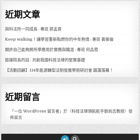
近期文章
與科法所一同成長 : 專班 郭孟君
Keep walking！讓學習重新點燃你的中年熱情 : 專班 黃振倫
期許自己能夠將所學應用於實務與職涯 : 專班 何品霓
鋕雄院長的話 : 共創我國科技法律的堅實基礎
【活動回顧】114年能源轉型法制發展學術研討會 圓滿落幕！
近期留言
「
一位 WordPress 留言者
」於〈
科技法律領航舵手劉尚志教授
〉發
佈留言