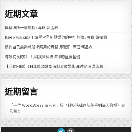
近期文章
與科法所一同成長 : 專班 郭孟君
Keep walking！讓學習重新點燃你的中年熱情 : 專班 黃振倫
期許自己能夠將所學應用於實務與職涯 : 專班 何品霓
鋕雄院長的話 : 共創我國科技法律的堅實基礎
【活動回顧】114年能源轉型法制發展學術研討會 圓滿落幕！
近期留言
「
一位 WordPress 留言者
」於〈
科技法律領航舵手劉尚志教授
〉發
佈留言