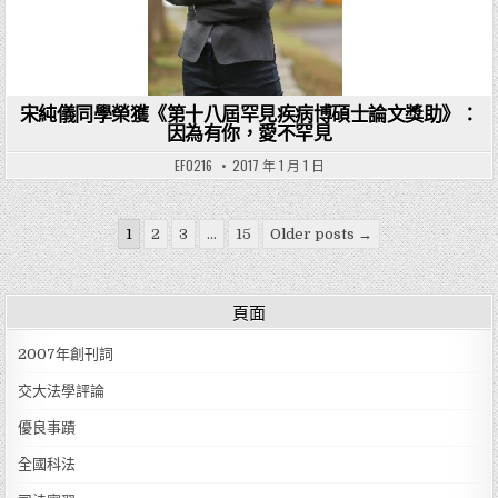
宋純儀同學榮獲《第十八屆罕見疾病博碩士論文獎助》：
因為有你，愛不罕見
EF0216
2017 年 1 月 1 日
文章分頁
1
2
3
...
15
Older posts →
頁面
2007年創刊詞
交大法學評論
優良事蹟
全國科法