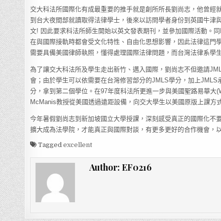
交大科法所國際化有成最重要的推手就是創所所長劉尚志，他曾經
到台大夜間部就讀取得法律學士，後來以訪問學者身份到英國牛津
文! 因此要求科法所師生開始以英文發表期刊，並參加國際活動。
在與國際接軌時都會受文化特性、自由化思想影響，因此法律這門
需要具備美國律師執照，懂得處理國際法律問題，而台灣法律系學
為了讓交大科法所及學生走出新竹、邁入國際，劉尚志不但邀請JML
會；由於學生可以依需要在台灣修習部分的JMLS學分，加上JMLS
分，拿到第二個學位。在97年度科法所更進一步與美國聖路易華大(Washingto
McManis教授從美國透過遠距設備，向交大學生以美國原版上課
今年暑假劉尚志到新加坡國立大學授課，深刻感受真正的國際化不
擴大成為法學院，才能真正與國際對談，有更多更好的合作機會，
Tagged
excellent
Author:
EF0216