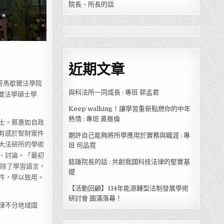
院長、所長的話
近期文章
哥馬歇爾法學院
與科法所一同成長 : 專班 郭孟君
爾雙法學碩士學
Keep walking！讓學習重新點燃你的中年
熱情 : 專班 黃振倫
士。蔡惠如自政
有感於智財案件
期許自己能夠將所學應用於實務與職涯 : 專
大法研所的學術
班 何品霓
、討論。「最初
鋕雄院長的話 : 共創我國科技法律的堅實基
月除了學習語言，
礎
件，學以致用。
【活動回顧】114年能源轉型法制發展學術
研討會 圓滿落幕！
律不分地域國