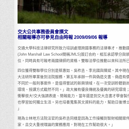
交大公共事務委員會撰文
相關報導亦可參見自由時報 2009/09/06 報導
交通大學科技法律研究所致力培訓處理跨國事務的法律專才，推動國
(John Marshall Law School簡稱JMLS)簽訂合約
位，同時具有可報考兩國律師的資格。雙聯法學位推動以來科法所
四位獲得雙聯學位分別是蔡惠如、吳祚丞、李兆國與陳斌。其中現
大法研所畢業後到法院服務，第五年承辦一件與偽造文書、偽造有
不同於一般刑事案件，是值得嘗試的新興領域，在一次受訓聆聽劉
環境、授課方式截然不同。」政大擁有優良傳統及優異的研究環境
衝擊很大!交大強調表達、簡報能力，當年還是到交大念書才學會製作
也學習如何獨立生活。另也培養蒐集英文資料的能力，幫助日後博
」
現為士林地方法院法官的吳祚丞同樣是因為工作接觸到智財相關案
家，且交大重視理論的實務應用，對現在工作幫助很大。」