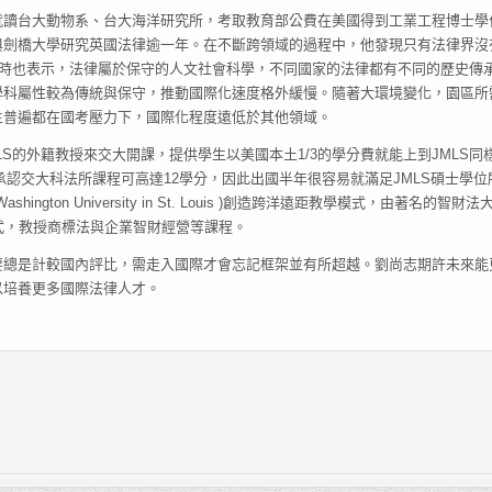
就讀台大動物系、台大海洋研究所，考取教育部公費在美國得到工業工程博士學
與劍橋大學研究英國法律逾一年。在不斷跨領域的過程中，他發現只有法律界沒
同時也表示，法律屬於保守的人文社會科學，不同國家的法律都有不同的歷史傳
學科屬性較為傳統與保守，推動國際化速度格外緩慢。隨著大環境變化，園區所
生普遍都在國考壓力下，國際化程度遠低於其他領域。
S的外籍教授來交大開課，提供學生以美國本土1/3的學分費就能上到JMLS同
承認交大科法所課程可高達12學分，因此出國半年很容易就滿足JMLS碩士學位
n University in St. Louis )創造跨洋遠距教學模式，由著名的智財法大師
方式，教授商標法與企業智財經營等課程。
要總是計較國內評比，需走入國際才會忘記框架並有所超越。劉尚志期許未來能
以培養更多國際法律人才。