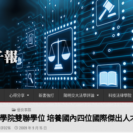
國立陽明交通大學科技法律學院
心得分享
新書強打
陽明交大法學評論
科技法律學院
POSTED IN
優良事蹟
學院雙聯學位 培養國內四位國際傑出人
AUTHOR:
PUBLISHED DATE:
EF0216
2009 年 9 月 15 日