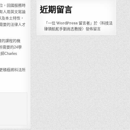
位，回國服務時
近期留言
有人用英文寫論
承及本土特性，
「
一位 WordPress 留言者
」於〈
科技法
需要的法律人才
律領航舵手劉尚志教授
〉發佈留言
樣的課程的機
所需要的24學
Charles
更積極將科法所