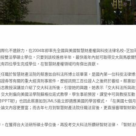
際化不遺餘力，在2004年即率先全國與美國智慧財產權與科技法律名校–芝加
，相互承認學分與頒授雙法學碩士學位，只要到該校進修半年，最快兩年內就可取得交大與馬歇
已有四位學生完成學位，在智慧財產權領域均有傑出貢獻。
在任職於智慧財產法院的蔡惠如自科法所博士班畢業，是國內第一位科技法律博
價證券等有關的重大經濟刑事案件，歷經訊問三百位證人之後終於審結。蔡惠如
尚志教授演講並介紹了交大科法所後，引發她的興趣，她表示「交大科法所與政
；交大則偏向美國法學院蘇格拉底式教學，學生事前預習，課堂中可與教授互動
PPT呢!」也因此蔡惠如到JMLS能立即適應美國的學習模式，「在美國七個
士論文內容更豐富；而去年七月到智慧財產法院任職法官後，更直接審理智財案
件，在獲得台大法研所碩士學位後，再投考交大科法所鑽研智財法律，「智財法